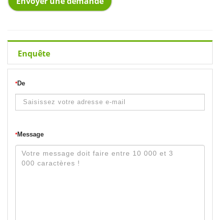
Envoyer une demande
Enquête
De
*
Message
*